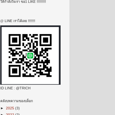
ให้กำลังใจเรา ขอ1 LIKE !!!!!!!!!
@ LINE เราได้เลย !!!!!!!
ID LINE : @TRICH
คลังบทความของบล็อก
►
2025
(3)
►
2022
(2)