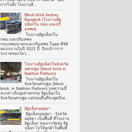
การไปตั้ง โรงงานอิ...
Block brick factory,
Bangkok (โรงงานอิฐ
บล็อกใน กทม.และปริ
มลฑล)
โรงงานอิฐบล็อกใน
กทม.และปริมลฑล
กรุงเทพมหาครและปริมลฑล ในยุค ดิจิตั
ลแบ่งบานในปี 2021 นี้ ถึงแม้ว่าการ
ระบาดของโคว...
โรงงานอิฐบล็อกในจังหวัด
นครปฐม (block brick in
Nakhon Pathom)
โรงงานอิฐบล็อกใน
จังหวัดนครปฐม (block
brick in Nakhon Pathom) บทความนี้
จะกล่าวถึงอุตสาหกรรม อิฐบล็อกใน
จังหวัดนครปฐม แต่ก่อนอื่นที่จะพูดถึงอ...
อิฐบล็อกอยุธยา
อิฐบล็อกอยุธยา จังหวัด
อยุธยา เป็นพื้นที่ ที่โรงงาน
อิฐบล็อก ของเราจัดส่ง อิฐ
บล็อก ไปให้ลูกค้าในพื้นที่