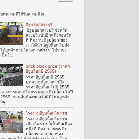
บทความที่ได้รับความนิยม
อิฐบล็อกสระบุรี
อิฐบล็อกสระบุรี จังหวัด
สระบุรี เป็นอีกหนึ่งจังหวัด
ที่ ทีมงาน อิฐบล็อก ของ
เราได้นำ อิฐบล็อก ไปส่ง
ให้ลูกค้าตามโครงการต่างๆ ไม่ว่าจะ
เป็นร้...
brick block price (ราคา
อิฐบล็อกปี 2565)
ราคาอิฐบล็อกปี 2565
บทความนี้จะกล่าวถึง
ราคาอิฐบล็อกในปี 2565
และการตลาดโดยรวมของ อิฐบล็อก ในปี
2565 ก่อนอื่นต้องขอสวัสดีปีใหม่ลูกค้า
อิฐ...
โรงงานอิฐบล็อกโคราช
โรงงานอิฐบล็อกโคราช
เมืองโคราช ก็เป็นอีกเมือง
หนึ่งที่ ทีมงาน www.อิฐ
บล็อกราคาถูกถูกของ
เรา.com ได้เข้าไปทำการตลาด โดย