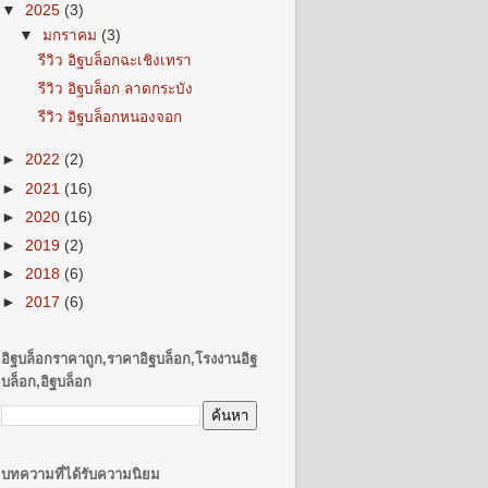
▼
2025
(3)
▼
มกราคม
(3)
รีวิว อิฐบล็อกฉะเชิงเทรา
รีวิว อิฐบล็อก ลาดกระบัง
รีวิว อิฐบล็อกหนองจอก
►
2022
(2)
►
2021
(16)
►
2020
(16)
►
2019
(2)
►
2018
(6)
►
2017
(6)
อิฐบล็อกราคาถูก,ราคาอิฐบล็อก,โรงงานอิฐ
บล็อก,อิฐบล็อก
บทความที่ได้รับความนิยม