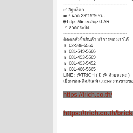
-------------------------------------------
✅ อิฐบล็อก
➡️ ขนาด 39*19*9 ซม.
🌐 https://lin.ee/5qzkLAR
🚩 ลาดกระบัง
-------------------------------------------
ติดต่อสั่งซื้อสินค้า บริการของเราได้
📱 02-988-5559
📱 081-549-5666
📱 081-493-5569
📱 081-493-5452
📱 081-466-5665
LINE : @TRICH ( มี @ ด้วยนะคะ )
เยี่ยมชมผลิตภัณฑ์ และผลงานขายของ
https://trich.co.th/
https://trich.co.th/bric