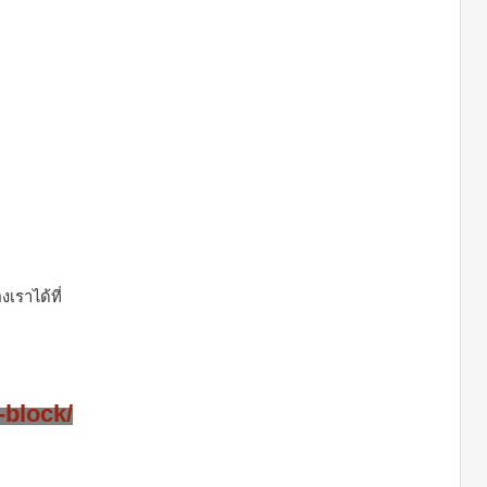
เราได้ที่
k-block/