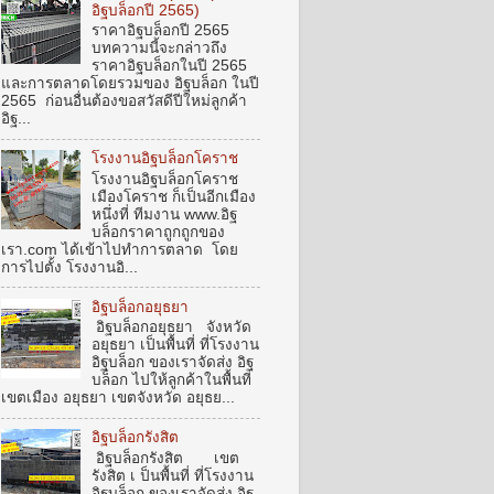
อิฐบล็อกปี 2565)
ราคาอิฐบล็อกปี 2565
บทความนี้จะกล่าวถึง
ราคาอิฐบล็อกในปี 2565
และการตลาดโดยรวมของ อิฐบล็อก ในปี
2565 ก่อนอื่นต้องขอสวัสดีปีใหม่ลูกค้า
อิฐ...
โรงงานอิฐบล็อกโคราช
โรงงานอิฐบล็อกโคราช
เมืองโคราช ก็เป็นอีกเมือง
หนึ่งที่ ทีมงาน www.อิฐ
บล็อกราคาถูกถูกของ
เรา.com ได้เข้าไปทำการตลาด โดย
การไปตั้ง โรงงานอิ...
อิฐบล็อกอยุธยา
อิฐบล็อกอยุธยา จังหวัด
อยุธยา เป็นพื้นที่ ที่โรงงาน
อิฐบล็อก ของเราจัดส่ง อิฐ
บล็อก ไปให้ลูกค้าในพื้นที่
เขตเมือง อยุธยา เขตจังหวัด อยุธย...
อิฐบล็อกรังสิต
อิฐบล็อกรังสิต เขต
รังสิต เ ป็นพื้นที่ ที่โรงงาน
อิฐบล็อก ของเราจัดส่ง อิฐ