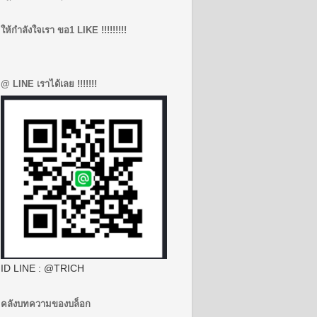
ให้กำลังใจเรา ขอ1 LIKE !!!!!!!!!
@ LINE เราได้เลย !!!!!!!
ID LINE : @TRICH
คลังบทความของบล็อก