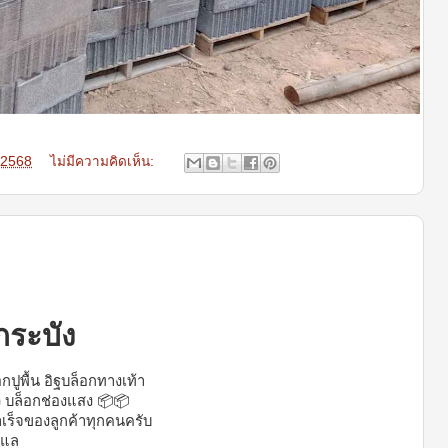
 2568
ไม่มีความคิดเห็น:
กระบัง
กปูพื้น อิฐบล็อกทางเท้า
ี บล็อกช่องแสง 📦📦
เร็จของลูกค้าทุกคนครับ
ูแล