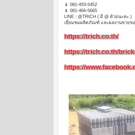
📱 081-493-5452
📱 081-466-5665
LINE : @TRICH ( มี @ ด้วยนะคะ )
เยี่ยมชมผลิตภัณฑ์ และผลงานขายของ
https://trich.co.th/
https://trich.co.th/bric
https://www.facebook