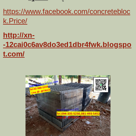
https://www.facebook.com/concretebloc
k.Price/
http://xn-
-12cai0c6av8do3ed1dbr4fwk.blogspo
t.com/